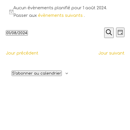
Aucun évènements planifié pour 1 août 2024.
Passer aux
évènements suivants
.
Recherch
Nav
01/08/2024
Jour
de
et
Recherche
Sélectionnez
vues
navigati
une
Évè
de
Jour précédent
Jour suivant
date.
vues
Évènemen
S’abonner au calendrier