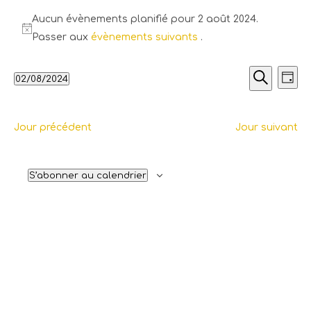
Aucun évènements planifié pour 2 août 2024.
Passer aux
évènements suivants
.
Recherch
Nav
02/08/2024
Jour
de
et
Recherche
Sélectionnez
vues
navigati
une
Évè
de
Jour précédent
Jour suivant
date.
vues
Évènemen
S’abonner au calendrier